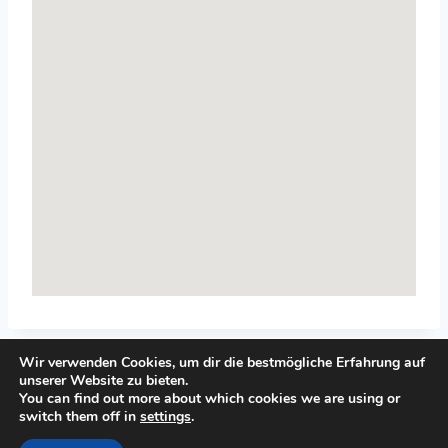
Wir verwenden Cookies, um dir die bestmögliche Erfahrung auf
unserer Website zu bieten.
You can find out more about which cookies we are using or
switch them off in
settings
.
© 2026 Top-Systemisches-Coaching.de