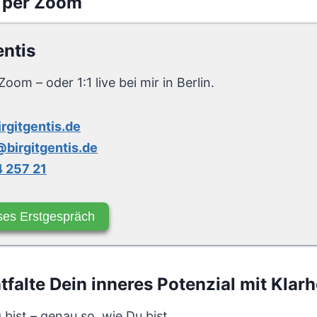
 per Zoom
entis
Zoom – oder 1:1 live bei mir in Berlin.
irgitgentis.de
birgitgentis.de
 257 21
ses Erstgespräch
alte Dein inneres Potenzial mit Klarhe
bist – genau so, wie Du bist.