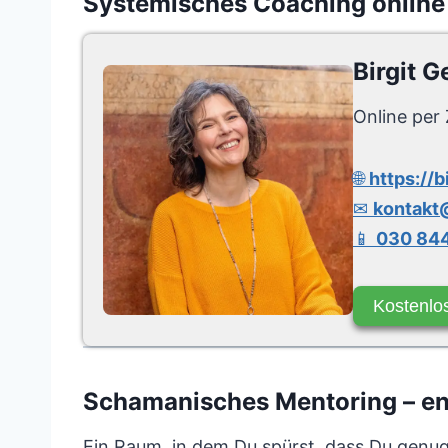
Systemisches Coaching online
Birgit G
Online per 
🌐
https://b
✉
kontakt@
📱
030 844
Kostenlo
Schamanisches Mentoring – entf
Ein Raum, in dem Du spürst, dass Du genug 