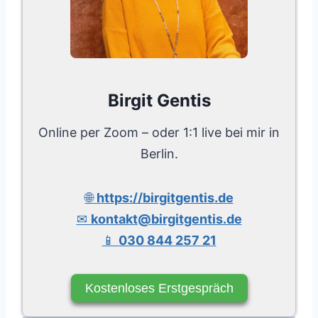
Birgit Gentis
Online per Zoom – oder 1:1 live bei mir in
Berlin.
🌐
https://birgitgentis.de
✉
kontakt@birgitgentis.de
📱
030 844 257 21
Kostenloses Erstgespräch