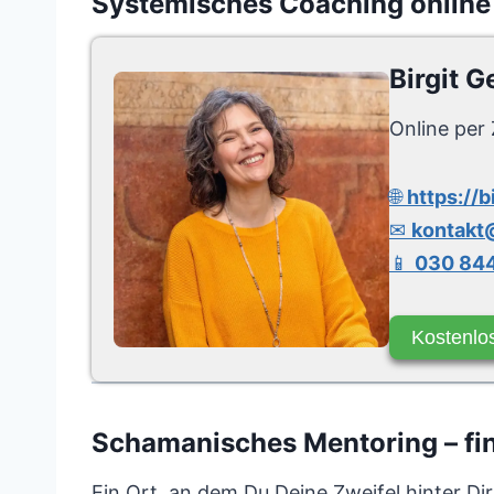
Systemisches Coaching online
Birgit G
Online per 
🌐
https://b
✉
kontakt@
📱
030 844
Kostenlo
Schamanisches Mentoring – find
Ein Ort, an dem Du Deine Zweifel hinter Dir