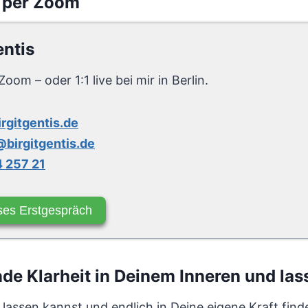
 per Zoom
entis
Zoom – oder 1:1 live bei mir in Berlin.
irgitgentis.de
birgitgentis.de
 257 21
ses Erstgespräch
e Klarheit in Deinem Inneren und lass
 lassen kannst und endlich in Deine eigene Kraft find