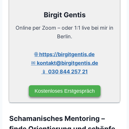
Birgit Gentis
Online per Zoom – oder 1:1 live bei mir in
Berlin.
🌐
https://birgitgentis.de
✉
kontakt@birgitgentis.de
📱
030 844 257 21
Kostenloses Erstgespräch
Schamanisches Mentoring –
finde Orientierung und schöpfe