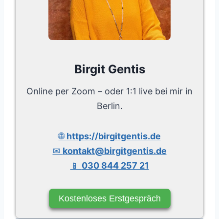
Birgit Gentis
Online per Zoom – oder 1:1 live bei mir in
Berlin.
🌐
https://birgitgentis.de
✉
kontakt@birgitgentis.de
📱
030 844 257 21
Kostenloses Erstgespräch