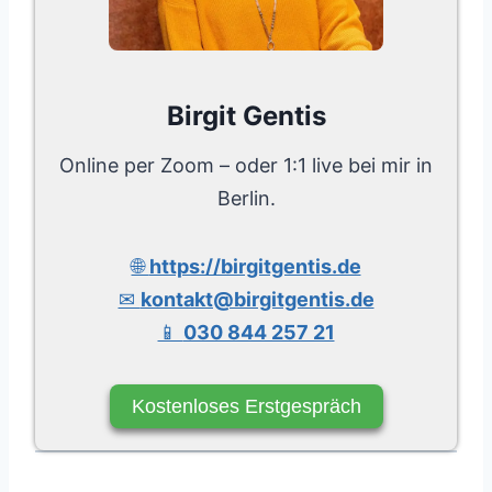
Birgit Gentis
Online per Zoom – oder 1:1 live bei mir in
Berlin.
🌐
https://birgitgentis.de
✉
kontakt@birgitgentis.de
📱
030 844 257 21
Kostenloses Erstgespräch