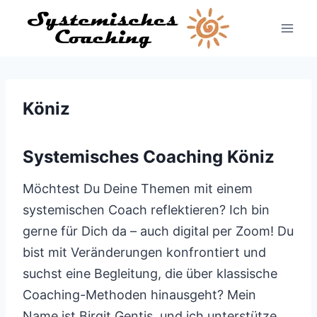
Zum
Inhalt
springen
Köniz
Systemisches Coaching Köniz
Möchtest Du Deine Themen mit einem
systemischen Coach reflektieren? Ich bin
gerne für Dich da – auch digital per Zoom! Du
bist mit Veränderungen konfrontiert und
suchst eine Begleitung, die über klassische
Coaching-Methoden hinausgeht? Mein
Name ist Birgit Gentis, und ich unterstütze