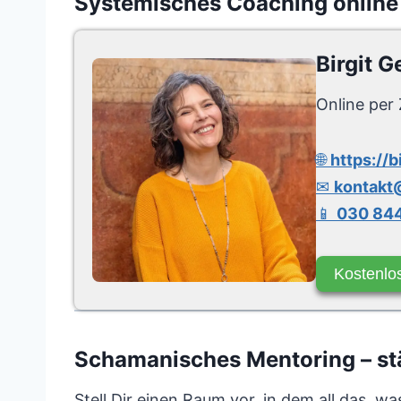
Systemisches Coaching online
Birgit G
Online per 
🌐
https://b
✉
kontakt@
📱
030 844
Kostenlo
Schamanisches Mentoring – stä
Stell Dir einen Raum vor, in dem all das, was