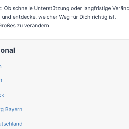
t: Ob schnelle Unterstützung oder langfristige Verän
und entdecke, welcher Weg für Dich richtig ist.
Großes zu verändern.
ional
m
t
ck
rg Bayern
utschland