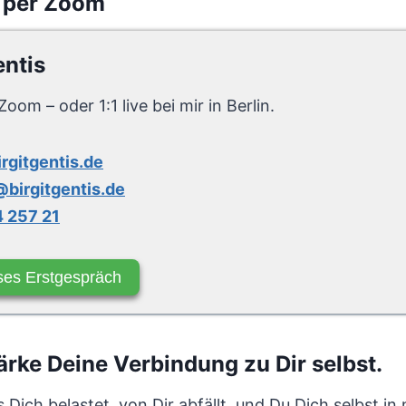
 per Zoom
entis
Zoom – oder 1:1 live bei mir in Berlin.
irgitgentis.de
birgitgentis.de
 257 21
ses Erstgespräch
rke Deine Verbindung zu Dir selbst.
 Dich belastet, von Dir abfällt, und Du Dich selbst in 