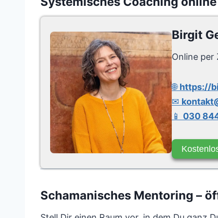
Systemisches Coaching online
Birgit G
Online per 
🌐
https://b
✉
kontakt@
📱
030 844
Kostenlo
Schamanisches Mentoring – öff
Stell Dir einen Raum vor, in dem Du ganz D