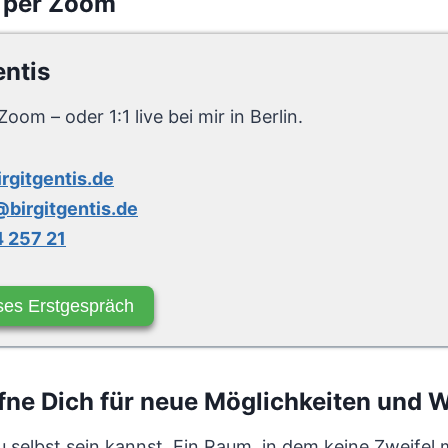
 per Zoom
entis
Zoom – oder 1:1 live bei mir in Berlin.
irgitgentis.de
birgitgentis.de
 257 21
ses Erstgespräch
ne Dich für neue Möglichkeiten und 
u selbst sein kannst. Ein Raum, in dem keine Zweifel 