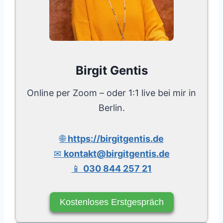
Birgit Gentis
Online per Zoom – oder 1:1 live bei mir in
Berlin.
🌐
https://birgitgentis.de
✉
kontakt@birgitgentis.de
📱
030 844 257 21
Kostenloses Erstgespräch