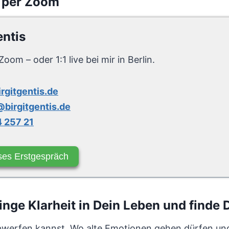
 per Zoom
entis
Zoom – oder 1:1 live bei mir in Berlin.
irgitgentis.de
birgitgentis.de
 257 21
ses Erstgespräch
ge Klarheit in Dein Leben und finde D
bwerfen kannst. Wo alte Emotionen gehen dürfen und 