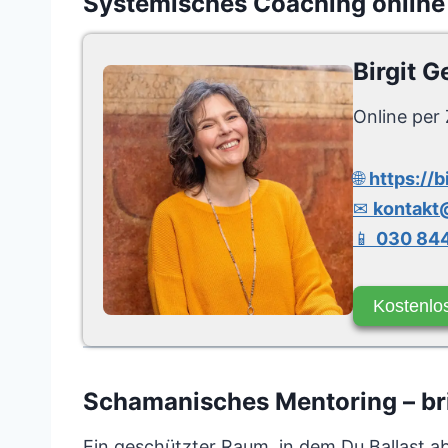
Systemisches Coaching online
Birgit G
Online per 
🌐
https://b
✉
kontakt@
📱
030 844
Kostenlo
Schamanisches Mentoring – brin
Ein geschützter Raum, in dem Du Ballast a