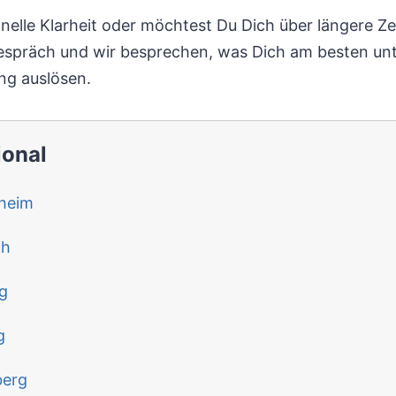
elle Klarheit oder möchtest Du Dich über längere Zei
tgespräch und wir besprechen, was Dich am besten unt
ng auslösen.
ional
heim
ch
g
g
berg