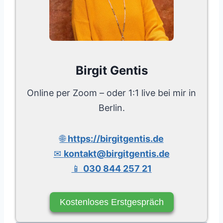
Birgit Gentis
Online per Zoom – oder 1:1 live bei mir in
Berlin.
🌐
https://birgitgentis.de
✉
kontakt@birgitgentis.de
📱
030 844 257 21
Kostenloses Erstgespräch