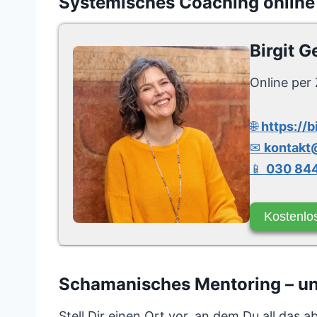
Systemisches Coaching online
Birgit G
Online per 
🌐
https://b
✉
kontakt@
📱
030 844
Kostenlo
Schamanisches Mentoring – unt
Stell Dir einen Ort vor, an dem Du all das 