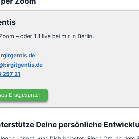
 per Zoom
entis
Zoom – oder 1:1 live bei mir in Berlin.
irgitgentis.de
birgitgentis.de
 257 21
ses Erstgespräch
erstütze Deine persönliche Entwicklun
ablegen kannst, was Dich belastet. Einen Ort, an dem 