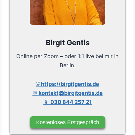
Birgit Gentis
Online per Zoom – oder 1:1 live bei mir in
Berlin.
🌐
https://birgitgentis.de
✉
kontakt@birgitgentis.de
📱
030 844 257 21
Kostenloses Erstgespräch