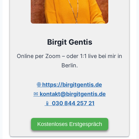
Birgit Gentis
Online per Zoom – oder 1:1 live bei mir in
Berlin.
🌐
https://birgitgentis.de
✉
kontakt@birgitgentis.de
📱
030 844 257 21
Kostenloses Erstgespräch