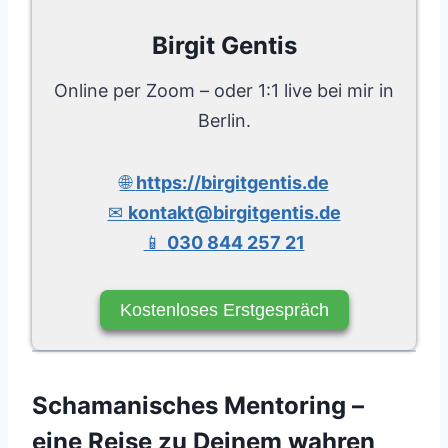
Birgit Gentis
Online per Zoom – oder 1:1 live bei mir in
Berlin.
🌐
https://birgitgentis.de
✉
kontakt@birgitgentis.de
📱
030 844 257 21
Kostenloses Erstgespräch
Schamanisches Mentoring –
eine Reise zu Deinem wahren