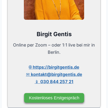
Birgit Gentis
Online per Zoom – oder 1:1 live bei mir in
Berlin.
🌐
https://birgitgentis.de
✉
kontakt@birgitgentis.de
📱
030 844 257 21
Kostenloses Erstgespräch