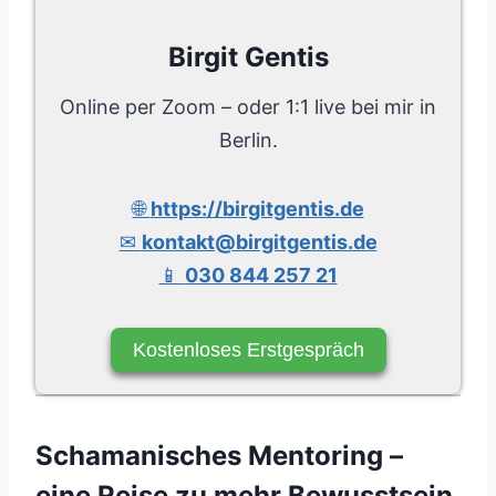
Birgit Gentis
Online per Zoom – oder 1:1 live bei mir in
Berlin.
🌐
https://birgitgentis.de
✉
kontakt@birgitgentis.de
📱
030 844 257 21
Kostenloses Erstgespräch
Schamanisches Mentoring –
eine Reise zu mehr Bewusstsein