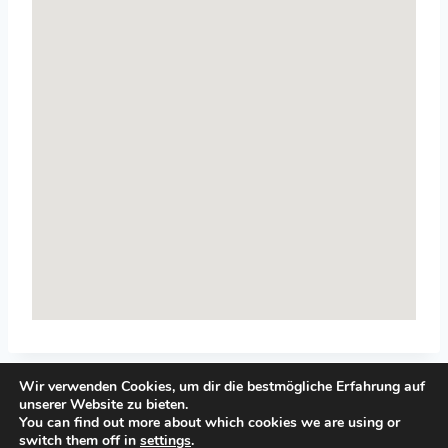
Wir verwenden Cookies, um dir die bestmögliche Erfahrung auf
unserer Website zu bieten.
You can find out more about which cookies we are using or
switch them off in
settings
.
© 2026 Top-Systemisches-Coaching.de