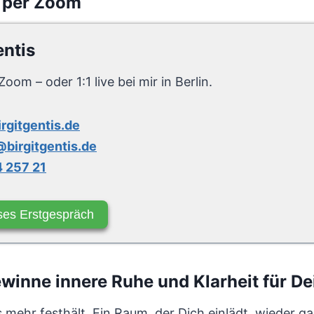
 per Zoom
entis
Zoom – oder 1:1 live bei mir in Berlin.
irgitgentis.de
birgitgentis.de
 257 21
ses Erstgespräch
inne innere Ruhe und Klarheit für D
ts mehr festhält. Ein Raum, der Dich einlädt, wieder 