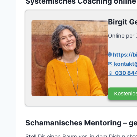
Systemisches Coaching online
Birgit G
Online per 
🌐
https://b
✉
kontakt@
📱
030 844
Kostenlo
Schamanisches Mentoring – gew
Stell Dir einen Raum vor, in dem Dich nich