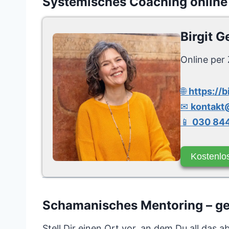
Systemisches Coaching online
Birgit G
Online per 
🌐
https://b
✉
kontakt@
📱
030 844
Kostenlo
Schamanisches Mentoring – gew
Stell Dir einen Ort vor, an dem Du all das 