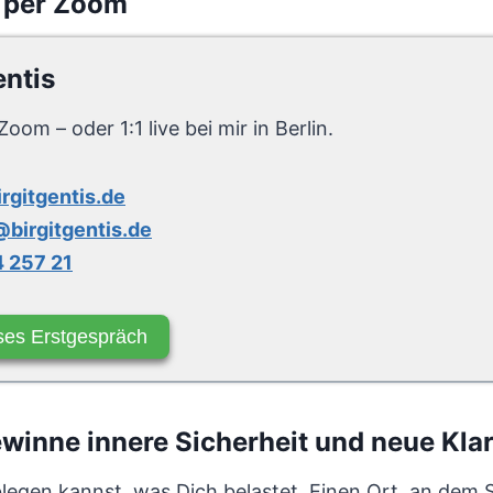
 per Zoom
entis
Zoom – oder 1:1 live bei mir in Berlin.
irgitgentis.de
birgitgentis.de
 257 21
ses Erstgespräch
inne innere Sicherheit und neue Klar
ablegen kannst, was Dich belastet. Einen Ort, an dem 