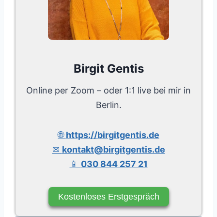
Birgit Gentis
Online per Zoom – oder 1:1 live bei mir in
Berlin.
🌐
https://birgitgentis.de
✉
kontakt@birgitgentis.de
📱
030 844 257 21
Kostenloses Erstgespräch