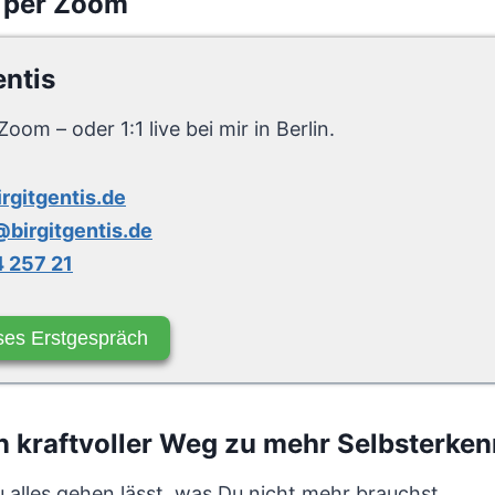
 per Zoom
entis
Zoom – oder 1:1 live bei mir in Berlin.
irgitgentis.de
birgitgentis.de
 257 21
ses Erstgespräch
 kraftvoller Weg zu mehr Selbsterken
 alles gehen lässt, was Du nicht mehr brauchst.