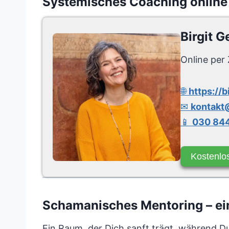
Systemisches Coaching online
Birgit G
Online per 
🌐
https://b
✉
kontakt@
📱
030 844
Kostenlo
Schamanisches Mentoring – ein
Ein Raum, der Dich sanft trägt, während Du