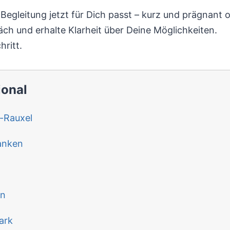
gleitung jetzt für Dich passt – kurz und prägnant od
äch und erhalte Klarheit über Deine Möglichkeiten.
hritt.
ional
-Rauxel
anken
en
ark