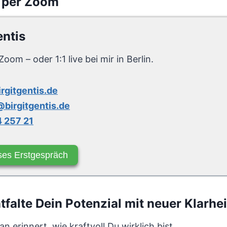
 per Zoom
entis
Zoom – oder 1:1 live bei mir in Berlin.
irgitgentis.de
birgitgentis.de
 257 21
ses Erstgespräch
alte Dein Potenzial mit neuer Klarhei
n erinnert, wie kraftvoll Du wirklich bist.