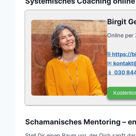
Systemisches Coaching online
Birgit G
Online per 
🌐
https://b
✉
kontakt@
📱
030 844
Kostenlo
Schamanisches Mentoring – entf
Stell Dir einen Raum vor, der Dich sanft dara