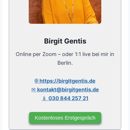
Birgit Gentis
Online per Zoom – oder 1:1 live bei mir in
Berlin.
🌐
https://birgitgentis.de
✉
kontakt@birgitgentis.de
📱
030 844 257 21
Kostenloses Erstgespräch