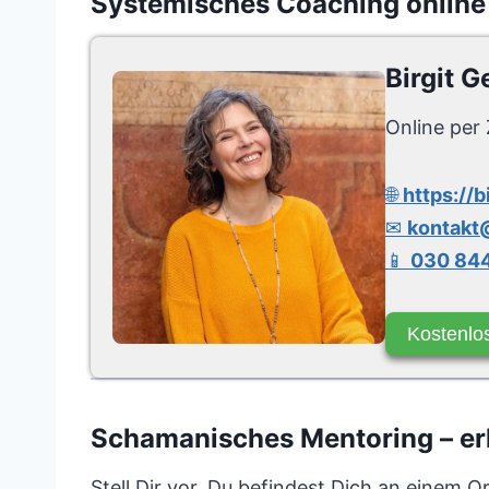
Systemisches Coaching online
Birgit G
Online per 
🌐
https://b
✉
kontakt@
📱
030 844
Kostenlo
Schamanisches Mentoring – erk
Stell Dir vor, Du befindest Dich an einem O