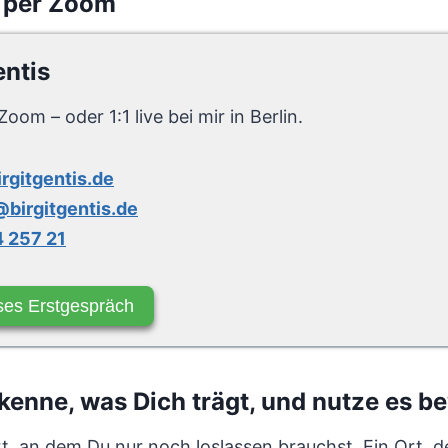
 per Zoom
entis
Zoom – oder 1:1 live bei mir in Berlin.
irgitgentis.de
birgitgentis.de
 257 21
ses Erstgespräch
enne, was Dich trägt, und nutze es b
rt, an dem Du nur noch loslassen brauchst. Ein Ort, d