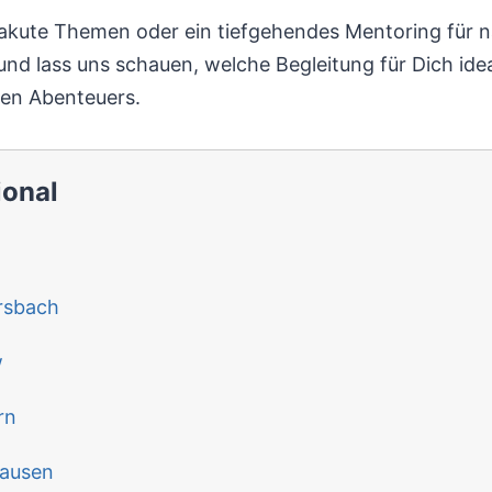
r akute Themen oder ein tiefgehendes Mentoring für 
nd lass uns schauen, welche Begleitung für Dich ideal
oßen Abenteuers.
ional
rsbach
w
rn
hausen