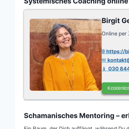
Systemisches Coaching online
Birgit G
Online per 
🌐
https://b
✉
kontakt@
📱
030 844
Kostenlo
Schamanisches Mentoring – erk
Ein Raum, der Dich auffängt, während Du da