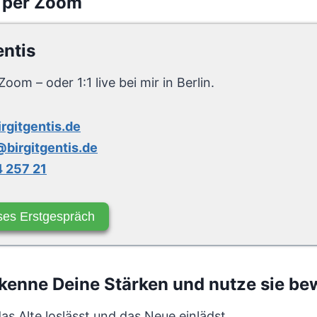
 per Zoom
entis
Zoom – oder 1:1 live bei mir in Berlin.
irgitgentis.de
birgitgentis.de
 257 21
ses Erstgespräch
enne Deine Stärken und nutze sie be
s Alte loslässt und das Neue einlädst.