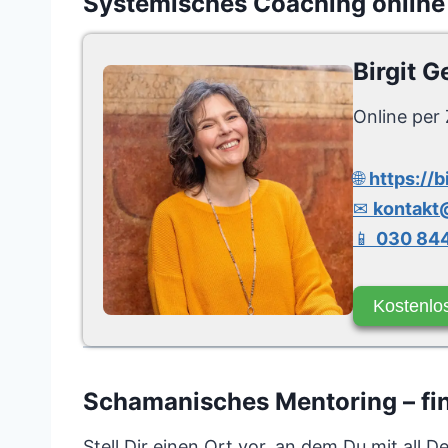
Systemisches Coaching online
Birgit G
Online per 
🌐
https://b
✉
kontakt@
📱
030 844
Kostenlo
Schamanisches Mentoring – fin
Stell Dir einen Ort vor, an dem Du mit all 