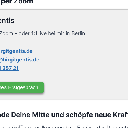
 per Zoom
entis
Zoom – oder 1:1 live bei mir in Berlin.
irgitgentis.de
birgitgentis.de
 257 21
ses Erstgespräch
de Deine Mitte und schöpfe neue Kraf
Deinen Gefühlen willkommen bist. Ein Ort, der Dich unt