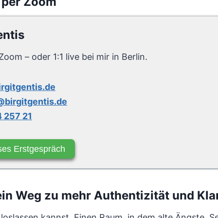
 per Zoom
entis
Zoom – oder 1:1 live bei mir in Berlin.
irgitgentis.de
birgitgentis.de
 257 21
ses Erstgespräch
n Weg zu mehr Authentizität und Klar
 loslassen kannst. Einen Raum, in dem alte Ängste, Se