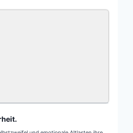
heit.
lbstzweifel und emotionale Altlasten ihre