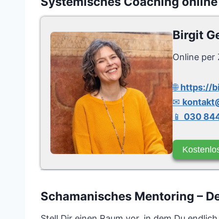
Systemisches Coaching online
Birgit G
Online per 
🌐
https://b
✉
kontakt@
📱
030 844
Kostenlo
Schamanisches Mentoring – Dei
Stell Dir einen Raum vor, in dem Du endlich