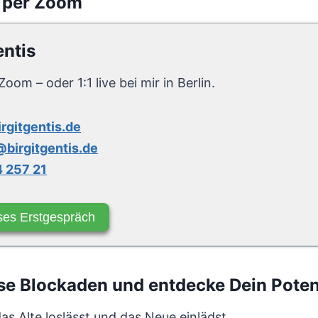
 per Zoom
entis
Zoom – oder 1:1 live bei mir in Berlin.
irgitgentis.de
birgitgentis.de
 257 21
ses Erstgespräch
e Blockaden und entdecke Dein Poten
s Alte loslässt und das Neue einlädst.