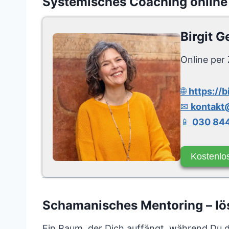
Systemisches Coaching online
Birgit G
Online per 
🌐
https://b
✉
kontakt@
📱
030 844
Kostenlo
Schamanisches Mentoring – lös
Ein Raum, der Dich auffängt, während Du da