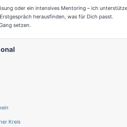
sung oder ein intensives Mentoring – ich unterstütz
rstgespräch herausfinden, was für Dich passt.
n Gang setzen.
ional
n
hein
er Kreis