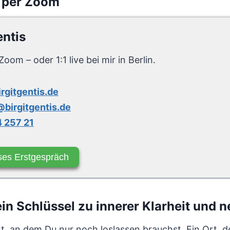
 per Zoom
entis
Zoom – oder 1:1 live bei mir in Berlin.
irgitgentis.de
birgitgentis.de
 257 21
ses Erstgespräch
n Schlüssel zu innerer Klarheit und n
rt, an dem Du nur noch loslassen brauchst. Ein Ort, d