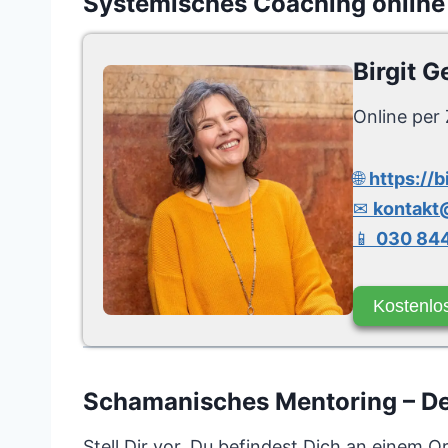
Systemisches Coaching online
Birgit G
Online per 
🌐
https://b
✉
kontakt@
📱
030 844
Kostenlo
Schamanisches Mentoring – Dei
Stell Dir vor, Du befindest Dich an einem O