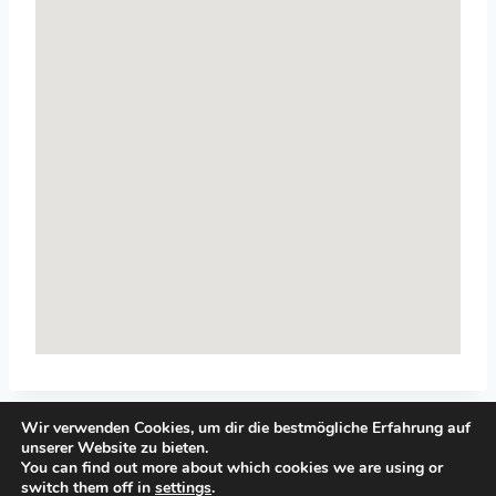
Wir verwenden Cookies, um dir die bestmögliche Erfahrung auf
unserer Website zu bieten.
You can find out more about which cookies we are using or
switch them off in
settings
.
© 2026 Top-Systemisches-Coaching.de