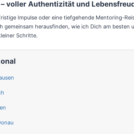
– voller Authentizität und Lebensfreu
zfristige Impulse oder eine tiefgehende Mentoring-Rei
ch gemeinsam herausfinden, wie ich Dich am besten 
leiner Schritte.
ional
ausen
ch
gen
Donau