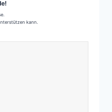
de!
se.
unterstützen kann.