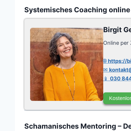
Systemisches Coaching online
Birgit G
Online per 
🌐
https://b
✉
kontakt@
📱
030 844
Kostenlo
Schamanisches Mentoring – Dei