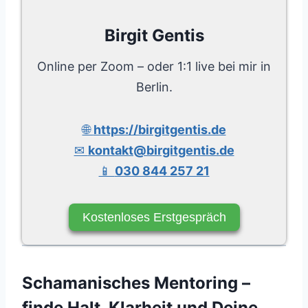
Birgit Gentis
Online per Zoom – oder 1:1 live bei mir in
Berlin.
🌐
https://birgitgentis.de
✉
kontakt@birgitgentis.de
📱
030 844 257 21
Kostenloses Erstgespräch
Schamanisches Mentoring –
finde Halt, Klarheit und Deine