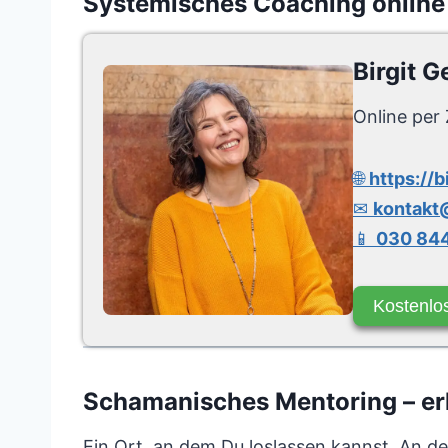
Systemisches Coaching online
Birgit G
Online per 
🌐
https://b
✉
kontakt@
📱
030 844
Kostenlo
Schamanisches Mentoring – erk
Ein Ort, an dem Du loslassen kannst. An dem