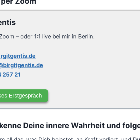
 per Zoom
entis
Zoom – oder 1:1 live bei mir in Berlin.
irgitgentis.de
birgitgentis.de
 257 21
ses Erstgespräch
enne Deine innere Wahrheit und folge 
 all das, was Dich belastet, an Kraft verliert, und Du