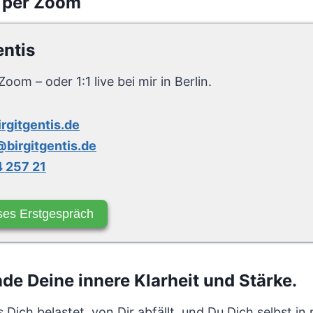
 per Zoom
entis
Zoom – oder 1:1 live bei mir in Berlin.
irgitgentis.de
birgitgentis.de
 257 21
ses Erstgespräch
e Deine innere Klarheit und Stärke.
 Dich belastet, von Dir abfällt, und Du Dich selbst in 