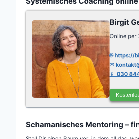
Systemisches Coaching online
Birgit G
Online per 
🌐
https://b
✉
kontakt@
📱
030 844
Kostenlo
Schamanisches Mentoring – find
Stell Dir einen Raum vor, in dem all das, was