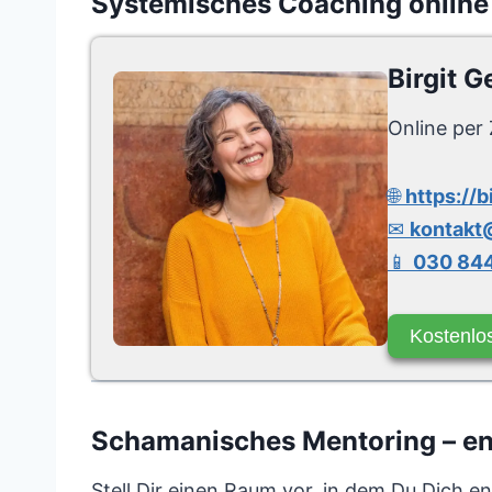
Systemisches Coaching online
Birgit G
Online per 
🌐
https://b
✉
kontakt@
📱
030 844
Kostenlo
Schamanisches Mentoring – entf
Stell Dir einen Raum vor, in dem Du Dich e