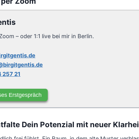
 per Zoom
entis
Zoom – oder 1:1 live bei mir in Berlin.
irgitgentis.de
birgitgentis.de
 257 21
ses Erstgespräch
alte Dein Potenzial mit neuer Klarhei
ndlich frei fühlst. Ein Raum, in dem alte Muster verb