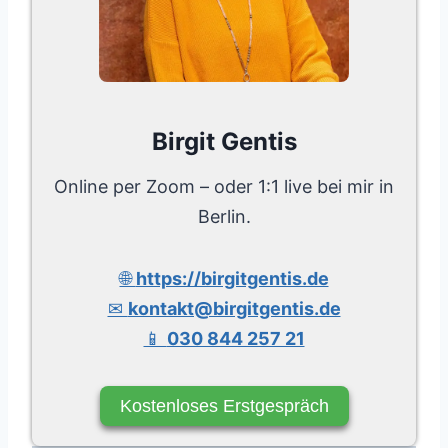
Birgit Gentis
Online per Zoom – oder 1:1 live bei mir in
Berlin.
🌐
https://birgitgentis.de
✉
kontakt@birgitgentis.de
📱
030 844 257 21
Kostenloses Erstgespräch