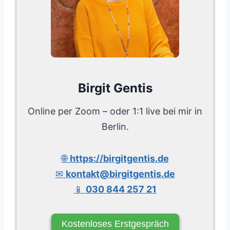
Birgit Gentis
Online per Zoom – oder 1:1 live bei mir in
Berlin.
🌐
https://birgitgentis.de
✉
kontakt@birgitgentis.de
📱
030 844 257 21
Kostenloses Erstgespräch