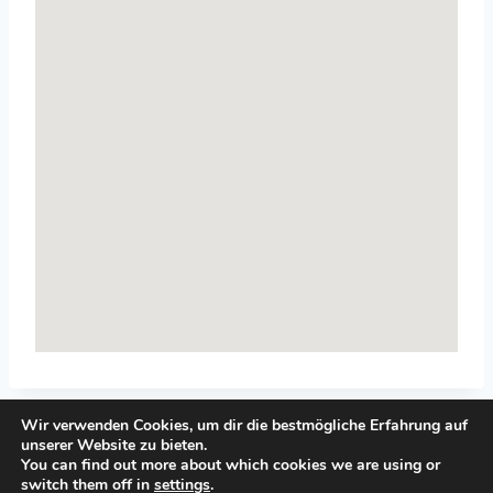
Wir verwenden Cookies, um dir die bestmögliche Erfahrung auf
unserer Website zu bieten.
You can find out more about which cookies we are using or
switch them off in
settings
.
© 2026 Top-Systemisches-Coaching.de