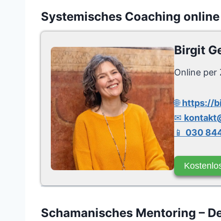
Systemisches Coaching online
Birgit G
Online per 
🌐
https://b
✉
kontakt@
📱
030 844
Kostenlo
Schamanisches Mentoring – Dei