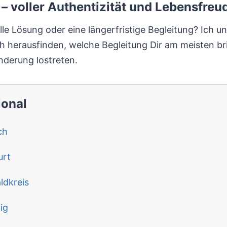
– voller Authentizität und Lebensfreu
le Lösung oder eine längerfristige Begleitung? Ich unt
h herausfinden, welche Begleitung Dir am meisten br
änderung lostreten.
ional
ch
urt
dkreis
ig