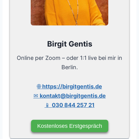
Birgit Gentis
Online per Zoom – oder 1:1 live bei mir in
Berlin.
🌐
https://birgitgentis.de
✉
kontakt@birgitgentis.de
📱
030 844 257 21
Kostenloses Erstgespräch