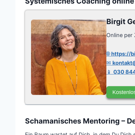
Systemisches Coaching online
Birgit G
Online per 
🌐
https://b
✉
kontakt@
📱
030 844
Kostenlo
Schamanisches Mentoring – Dei
Ein Raum wartet auf Dich, in dem Du Dich 