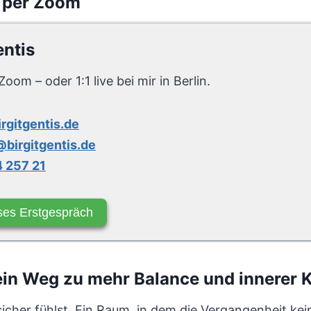
 per Zoom
entis
Zoom – oder 1:1 live bei mir in Berlin.
irgitgentis.de
birgitgentis.de
 257 21
ses Erstgespräch
n Weg zu mehr Balance und innerer K
sicher fühlst. Ein Raum, in dem die Vergangenheit ke