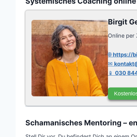
Systemisches Coaching online
Birgit G
Online per 
🌐
https://b
✉
kontakt@
📱
030 844
Kostenlo
Schamanisches Mentoring – entf
Stell Dir vor, Du befindest Dich an einem O