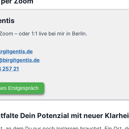
 per Zoom
entis
Zoom – oder 1:1 live bei mir in Berlin.
irgitgentis.de
birgitgentis.de
 257 21
ses Erstgespräch
alte Dein Potenzial mit neuer Klarhei
rt, an dem Du nur noch loslassen brauchst. Ein Ort, d