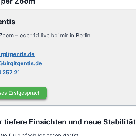
 per Zoom
entis
Zoom – oder 1:1 live bei mir in Berlin.
irgitgentis.de
birgitgentis.de
 257 21
ses Erstgespräch
tiefere Einsichten und neue Stabilität
 Wo Du einfach loslassen darfst.