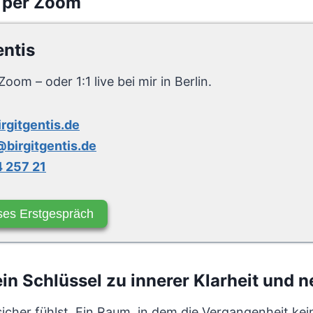
 per Zoom
entis
Zoom – oder 1:1 live bei mir in Berlin.
irgitgentis.de
birgitgentis.de
 257 21
ses Erstgespräch
n Schlüssel zu innerer Klarheit und n
sicher fühlst. Ein Raum, in dem die Vergangenheit ke