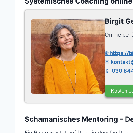
Systemisches Coaching online
Birgit G
Online per 
🌐
https://b
✉
kontakt@
📱
030 844
Kostenlo
Schamanisches Mentoring – Dei
Ein Raum wartet auf Dich, in dem Du Dich 