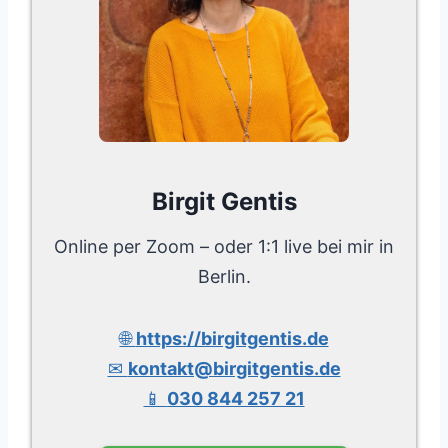
Birgit Gentis
Online per Zoom – oder 1:1 live bei mir in
Berlin.
🌐
https://birgitgentis.de
✉
kontakt@birgitgentis.de
📱
030 844 257 21