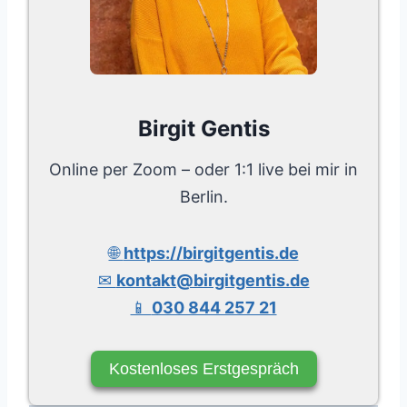
Birgit Gentis
Online per Zoom – oder 1:1 live bei mir in
Berlin.
🌐
https://birgitgentis.de
✉
kontakt@birgitgentis.de
📱
030 844 257 21
Kostenloses Erstgespräch