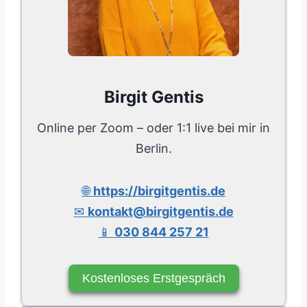
Birgit Gentis
Online per Zoom – oder 1:1 live bei mir in
Berlin.
🌐
https://birgitgentis.de
✉
kontakt@birgitgentis.de
📱
030 844 257 21
Kostenloses Erstgespräch