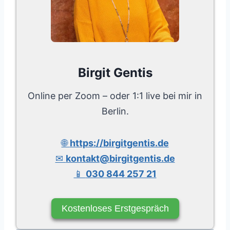
Birgit Gentis
Online per Zoom – oder 1:1 live bei mir in
Berlin.
🌐
https://birgitgentis.de
✉
kontakt@birgitgentis.de
📱
030 844 257 21
Kostenloses Erstgespräch