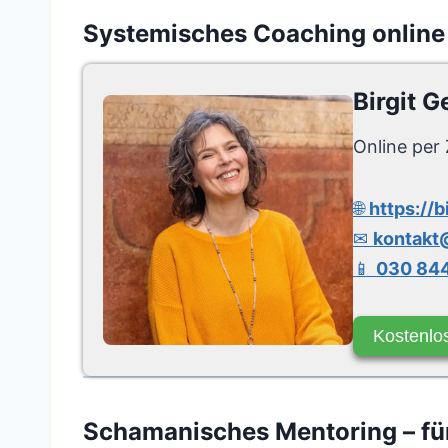
Systemisches Coaching online
Birgit G
Online per 
🌐
https://b
✉
kontakt@
📱
030 844
Kostenlo
Schamanisches Mentoring – für