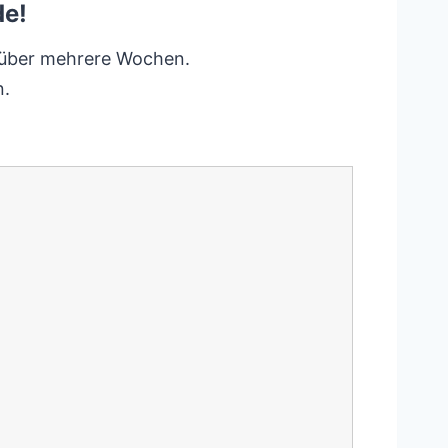
de!
g über mehrere Wochen.
n.